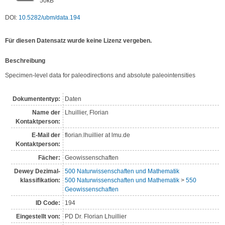
50kB
DOI:
10.5282/ubm/data.194
Für diesen Datensatz wurde keine Lizenz vergeben.
Be­schrei­bung
Specimen-level data for paleodirections and absolute paleointensities
Dokumententyp:
Daten
Name der
Lhuillier, Florian
Kontakt­person:
E-Mail der
florian.lhuillier at lmu.de
Kontaktperson:
Fächer:
Geowissenschaften
Dewey Dezimal­
500 Naturwissenschaften und Mathematik
klassi­fikation:
500 Naturwissenschaften und Mathematik
>
550
Geowissenschaften
ID Code:
194
Eingestellt von:
PD Dr. Florian Lhuillier