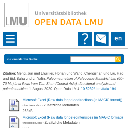
Zur erweiterten Suche
Zitation:
Meng, Jun
und
Lhuillier, Florian
und
Wang, Chengshan
und
Liu, Hao
und
Eid, Baha
und
Li, Yalin
:
Paleomagnetism of Paleocene-Maastrichtian (60–
70 Ma) lava flows from Tian Shan (Central Asia): directional analysis and
paleointensities
. 1. August 2020. Open Data LMU.
10.5282/ubm/data.194
Microsoft Excel (Raw data for paleodirections (in MAGIC format))
- Zusätzliche Metadaten
directions.xlsx
268kB
Microsoft Excel (Raw data for peleointensities (in MAGIC format))
- Zusätzliche Metadaten
thelliercoe.xlsx