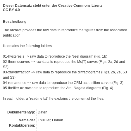
Dieser Datensatz steht unter der Creative Commons Lizenz
CC BY 4.0
Be­schrei­bung
The archive provides the raw data to reproduce the figures from the associated 
publication. 

It contains the following folders:

01-hysteresis => raw data to reproduce the Néel diagram (Fig. 1b)

02-thermocurves => raw data to reproduce the Ms(T) curves (Figs. 2a, 2d and 
S2)

03-xraydiffraction => raw data to reproduce the diffractograms (Figs. 2b, 2e, S3 
and S3)

04-remanence => raw data to reproduce the CRM acquisition curves (Fig. 3)

05-thellier => raw data to reproduce the Arai-Nagata diagrams (Fig. 4)

In each folder, a "readme.txt" file explains the content of the files.
Dokumententyp:
Daten
Name der
Lhuillier, Florian
Kontakt­person: