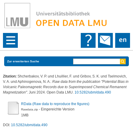
Zur erweiterten Suche
Zitation:
Shcherbakov, V. P.
und
Lhuillier, F.
und
Gribov, S. K.
und
Tselmovich,
V. A.
und
Aphinogenova, N. A.
:
Raw data from the publication "Potential Bias in
Volcanic Paleomagnetic Records due to Superimposed Chemical Remanent
Magnetization"
. Juni 2024. Open Data LMU.
10.5282/ubm/data.490
RData (Raw data to reproduce the figures)
- Eingereichte Version
Rawdata.zip
1MB
DOI:
10.5282/ubm/data.490