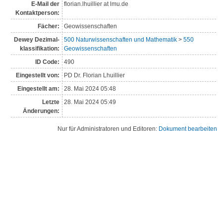
E-Mail der
florian.lhuillier at lmu.de
Kontaktperson:
Fächer:
Geowissenschaften
Dewey Dezimal­
500 Naturwissenschaften und Mathematik
>
550
klassi­fikation:
Geowissenschaften
ID Code:
490
Eingestellt von:
PD Dr. Florian Lhuillier
Eingestellt am:
28. Mai 2024 05:48
Letzte
28. Mai 2024 05:49
Änderungen:
Nur für Administratoren und Editoren:
Dokument bearbeiten