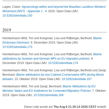
Lagier, Claire
:
Agroecology within and beyond the Brazilian Landless Workers'
Movement (MST) - Appendix 1 - 4
. 2020. Open Data LMU.
10.5282/ubm/data.193
2019
Heinkelmann-Wild, Tim
und
Kriegmair, Lisa
und
Rittberger, Berthold
:
Blame
Dictionary (German)
. 9. Dezember 2019. Open Data LMU.
10.5282/ubm/data.175
Heinkelmann-Wild, Tim
und
Kriegmair, Lisa
und
Rittberger, Berthold
:
Blame
attributions by Austrian and German MPs on EU migration policies
. 9.
Dezember 2019. Open Data LMU.
10.5282/ubm/data.174
Heinkelmann-Wild, Tim
und
Kriegmair, Lisa
und
Rittberger, Berthold
und
Zangl,
Bernhard
:
Blame attributions by non-Cabinet Conservative MPs during Brexit
debates
. 10. Oktober 2019. Open Data LMU.
10.5282/ubm/data.167
Heinkelmann-Wild, Tim
und
Zangl, Bernhard
:
Blame Attributions by EU
Member States and EU Institutions for Contested Migration Policies
. 7. Oktober
2019. Open Data LMU.
10.5282/ubm/data.169
Diese Liste wurde am
Thu Aug 6 21:30:14 2026 CEST
erstellt.