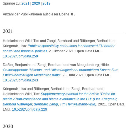
Springe zu:
2021
|
2020
|
2019
Anzahl der Publikationen auf dieser Ebene:
8
.
2021
Heinkelmann-Wild, Tim
und
Zangl, Bernhard
und
Rittberger, Berthold
und
Kriegmair, Lisa
:
Public responsibility attributions for contested EU border
control and financial policies
. 2. Oktober 2021. Open Data LMU.
10.5282/ubm/data.259
Daßler, Benjamin
und
Zangl, Bernhard
und
van Meegdenburg, Hilde
:
Onlineappendix "Mitleids- und Hilfsmüdigkeit bei humanitären Krisen: Zum
Effekt übermäßigen Medienkonsums"
. 23. Juni 2021. Open Data LMU.
10.5282/ubm/data.243
Kriegmair, Lisa
und
Rittberger, Berthold
und
Zangl, Bernhard
und
Heinkelmann-Wild, Tim
:
Supplementary material for the Article "Dolce far
niente? Non-compliance and blame avoidance in the EU" (Lisa Kriegmair,
Berthold Rittberger, Bernhard Zangl, Tim Heinkelmann-Wild)
. 2021. Open Data
LMU.
10.5282/ubm/data.229
2020