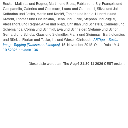
Becker, Matthias
und
Bogner, Martin
und
Bross, Fabian
und
Bry, François
und
Campanella, Caterina
und
Commare, Laura
und
Cramerotti, Silvia
und
Jakob,
Katharina
und
Josko, Martin
und
Kneißl, Fabian
und
Kohle, Hubertus
und
Krefeld, Thomas
und
Levushkina, Elena
und
Lücke, Stephan
und
Puglisi,
Alessandra
und
Regner, Anke
und
Riepl, Christian
und
Schefels, Clemens
und
Schemainda, Corina
und
Schmidt, Eva
und
Schneider, Stefanie
und
Schön,
Gerhard
und
Schulz, Klaus
und
Siglmüller, Franz
und
Steinmayr, Bartholomäus
und
Störkle, Florian
und
Teske, Iris
und
Wieser, Christoph
:
ARTigo – Social
Image Tagging [Dataset and Images]
. 15. November 2018. Open Data LMU.
10.5282/ubm/data.136
Diese Liste wurde am
Thu Aug 6 21:30:11 2026 CEST
erstellt.