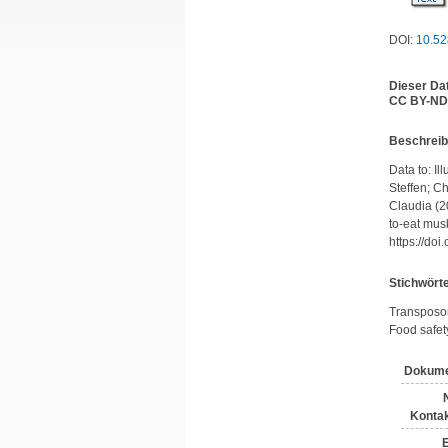
DOI:
10.52
Dieser Da
CC BY-ND 
Be­schrei­
Data to: Il
Steffen; C
Claudia (20
to-eat mus
https://do
Stichwört
Transposon
Food safet
Dokume
Kontak
E