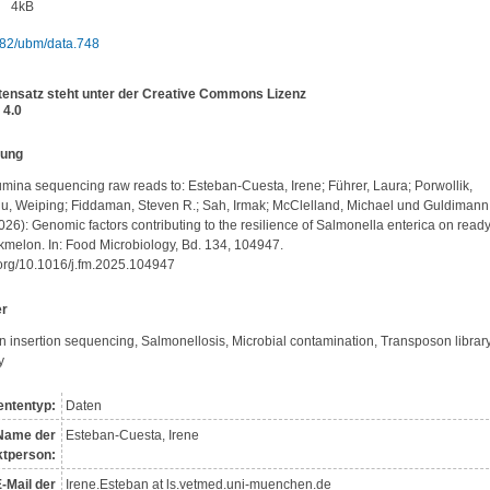
4kB
82/ubm/data.748
tensatz steht unter der Creative Commons Lizenz
4.0
bung
lumina sequencing raw reads to: Esteban-Cuesta, Irene; Führer, Laura; Porwollik, 
hu, Weiping; Fiddaman, Steven R.; Sah, Irmak; McClelland, Michael und Guldimann,
26): Genomic factors contributing to the resilience of Salmonella enterica on ready
kmelon. In: Food Microbiology, Bd. 134, 104947. 
i.org/10.1016/j.fm.2025.104947
er
 insertion sequencing, Salmonellosis, Microbial contamination, Transposon library,
y
ntentyp:
Daten
Name der
Esteban-Cuesta, Irene
t­person:
-Mail der
Irene.Esteban at ls.vetmed.uni-muenchen.de