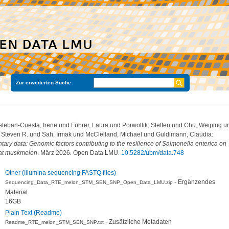
Zur erweiterten Suche
steban-Cuesta, Irene
und
Führer, Laura
und
Porwollik, Steffen
und
Chu, Weiping
u
 Steven R.
und
Sah, Irmak
und
McClelland, Michael
und
Guldimann, Claudia
:
ary data: Genomic factors contributing to the resilience of Salmonella enterica on
eat muskmelon
. März 2026. Open Data LMU.
10.5282/ubm/data.748
Other (Illumina sequencing FASTQ files)
- Ergänzendes
Sequencing_Data_RTE_melon_STM_SEN_SNP_Open_Data_LMU.zip
Material
16GB
Plain Text (Readme)
- Zusätzliche Metadaten
Readme_RTE_melon_STM_SEN_SNP.txt