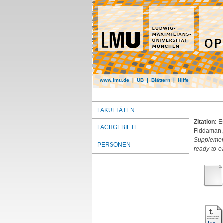
www.lmu.de
|
UB
|
Blättern
|
Hilfe
FAKULTÄTEN
Zitation:
E
FACHGEBIETE
Fiddaman,
Supplement
PERSONEN
ready-to-