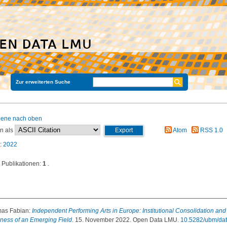
Zur erweiterten Suche
ene nach oben
en als
Atom
RSS 1.0
:
2022
 Publikationen:
1
.
mas Fabian
:
Independent Performing Arts in Europe: Institutional Consolidation and
ness of an Emerging Field
. 15. November 2022. Open Data LMU.
10.5282/ubm/dat