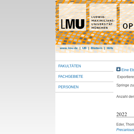
www.lmu.de
|
UB
|
Blättern
|
Hilfe
FAKULTÄTEN
Eine Eb
FACHGEBIETE
Exportier
Springe zu
PERSONEN
Anzahl der
2022
Eder, Tho
Precarious