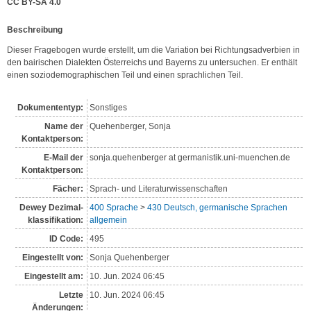
CC BY-SA 4.0
Be­schrei­bung
Dieser Fragebogen wurde erstellt, um die Variation bei Richtungsadverbien in 
den bairischen Dialekten Österreichs und Bayerns zu untersuchen. Er enthält 
einen soziodemographischen Teil und einen sprachlichen Teil.
Dokumententyp:
Sonstiges
Name der
Quehenberger, Sonja
Kontakt­person:
E-Mail der
sonja.quehenberger at germanistik.uni-muenchen.de
Kontaktperson:
Fächer:
Sprach- und Literaturwissenschaften
Dewey Dezimal­
400 Sprache
>
430 Deutsch, germanische Sprachen
klassi­fikation:
allgemein
ID Code:
495
Eingestellt von:
Sonja Quehenberger
Eingestellt am:
10. Jun. 2024 06:45
Letzte
10. Jun. 2024 06:45
Änderungen: