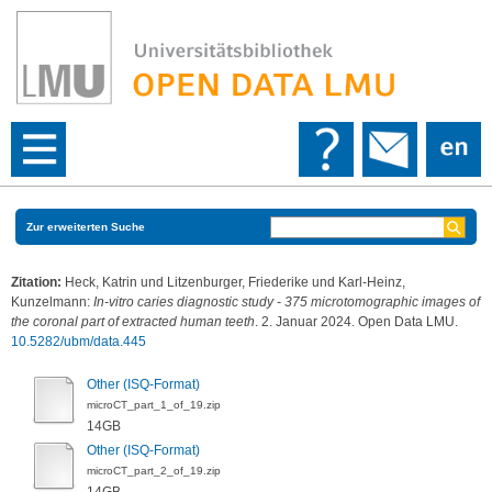
Zur erweiterten Suche
Zitation:
Heck, Katrin
und
Litzenburger, Friederike
und
Karl-Heinz,
Kunzelmann
:
In-vitro caries diagnostic study - 375 microtomographic images of
the coronal part of extracted human teeth
. 2. Januar 2024. Open Data LMU.
10.5282/ubm/data.445
Other (ISQ-Format)
microCT_part_1_of_19.zip
14GB
Other (ISQ-Format)
microCT_part_2_of_19.zip