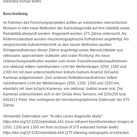
extracted human teeth)
Be­schrei­bung
Im Rahmen des Forschungsprojektes sollten an extrahierten menschlichen 
Molaren in-vitro neue Methoden der Kariesdiagnostik auf ihre Validität sowie 
Reliabilität überprüft werden. Insgesamt wurden 375 Zähne untersucht. Als 
Referenzstandard wurden microtomographische Aufnahmen angefertigt. Als 
vergleichende Aufnahmetechnik zu den neuen Methoden wurden 
Röntgenaufnahmen dieser Zähne angefertigt sowie Weisslichtbilder aus 
okklusaler, approximaler, bukkaler und oraler Richtung. Als neue 
Untesuchungsmethoden wurden zum einen Tranisilluminationsaufnahmen 
von okklusal mittels nahinfrarotem Licht der Wellenlängen 1050, 1200 und 
1300 nm mit zwei unterschiedlichen Indium-Gallium-Arsenid (InGaAs) 
Kameras aufgenommen. Zum anderen Reflektionsaufnahmen mittels 
nahinfrarotem Licht der Wellenlängen 1050, 1200, 1300 und 1550 nm, 
ebenfalls mit zwei InGaAs Kameras, von okklusal, bukkal sowie oral. Die 
Kameras unterschieden sich in der Größe ihres Sensors, mit 320x256 bzw. 
640x512 Pixel. Hier vorliegend der microtomographische Datensatz der 375 
Zähne.

Verwandte Datensätze von: "In-vitro caries diagnostic study":

https://doi.org/10.5282/ubm/data.441 (near-infrared transillumination images at 
1050, 1200 and 1300 nm from occlusal of 375 extracted human teeth)

https://doi.org/10.5282/ubm/data.444 (375 bitewing radiographs of extracted 