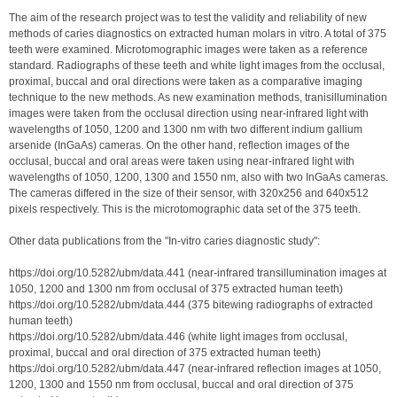
The aim of the research project was to test the validity and reliability of new 
methods of caries diagnostics on extracted human molars in vitro. A total of 375 
teeth were examined. Microtomographic images were taken as a reference 
standard. Radiographs of these teeth and white light images from the occlusal, 
proximal, buccal and oral directions were taken as a comparative imaging 
technique to the new methods. As new examination methods, tranisillumination 
images were taken from the occlusal direction using near-infrared light with 
wavelengths of 1050, 1200 and 1300 nm with two different indium gallium 
arsenide (InGaAs) cameras. On the other hand, reflection images of the 
occlusal, buccal and oral areas were taken using near-infrared light with 
wavelengths of 1050, 1200, 1300 and 1550 nm, also with two InGaAs cameras. 
The cameras differed in the size of their sensor, with 320x256 and 640x512 
pixels respectively. This is the microtomographic data set of the 375 teeth.

Other data publications from the "In-vitro caries diagnostic study": 

https://doi.org/10.5282/ubm/data.441 (near-infrared transillumination images at 
1050, 1200 and 1300 nm from occlusal of 375 extracted human teeth)

https://doi.org/10.5282/ubm/data.444 (375 bitewing radiographs of extracted 
human teeth)

https://doi.org/10.5282/ubm/data.446 (white light images from occlusal, 
proximal, buccal and oral direction of 375 extracted human teeth)

https://doi.org/10.5282/ubm/data.447 (near-infrared reflection images at 1050, 
1200, 1300 and 1550 nm from occlusal, buccal and oral direction of 375 