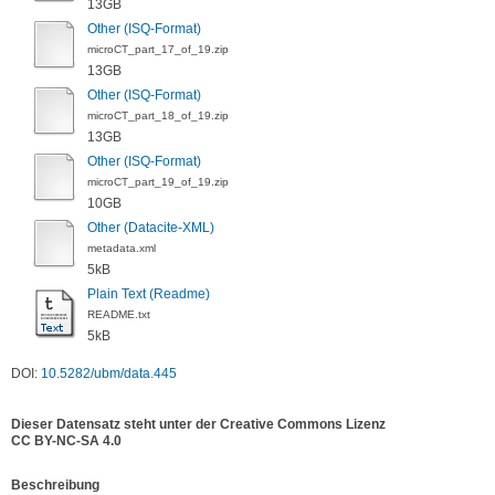
13GB
Other (ISQ-Format)
microCT_part_17_of_19.zip
13GB
Other (ISQ-Format)
microCT_part_18_of_19.zip
13GB
Other (ISQ-Format)
microCT_part_19_of_19.zip
10GB
Other (Datacite-XML)
metadata.xml
5kB
Plain Text (Readme)
README.txt
5kB
DOI:
10.5282/ubm/data.445
Dieser Datensatz steht unter der Creative Commons Lizenz
CC BY-NC-SA 4.0
Be­schrei­bung