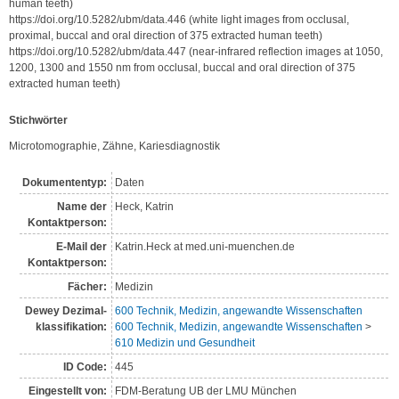
human teeth)

https://doi.org/10.5282/ubm/data.446 (white light images from occlusal, 
proximal, buccal and oral direction of 375 extracted human teeth)

https://doi.org/10.5282/ubm/data.447 (near-infrared reflection images at 1050, 
1200, 1300 and 1550 nm from occlusal, buccal and oral direction of 375 
extracted human teeth)
Stichwörter
Microtomographie, Zähne, Kariesdiagnostik
Dokumententyp:
Daten
Name der
Heck, Katrin
Kontakt­person:
E-Mail der
Katrin.Heck at med.uni-muenchen.de
Kontaktperson:
Fächer:
Medizin
Dewey Dezimal­
600 Technik, Medizin, angewandte Wissenschaften
klassi­fikation:
600 Technik, Medizin, angewandte Wissenschaften
>
610 Medizin und Gesundheit
ID Code:
445
Eingestellt von:
FDM-Beratung UB der LMU München