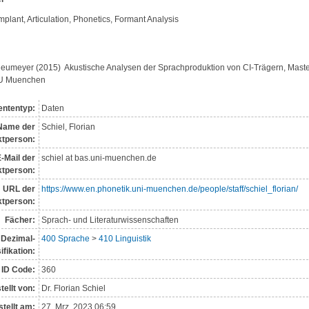
plant, Articulation, Phonetics, Formant Analysis
eumeyer (2015)  Akustische Analysen der Sprachproduktion von CI-Trägern, Master
MU Muenchen
ntentyp:
Daten
Name der
Schiel, Florian
t­person:
-Mail der
schiel at bas.uni-muenchen.de
tperson:
URL der
https://www.en.phonetik.uni-muenchen.de/people/staff/schiel_florian/
tperson:
Fächer:
Sprach- und Literaturwissenschaften
Dezimal­
400 Sprache
>
410 Linguistik
i­fikation:
ID Code:
360
tellt von:
Dr. Florian Schiel
tellt am:
27. Mrz. 2023 06:59