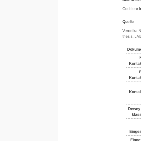
Cochlear Im
Quelle
Veronika N
thesis, L
Dokume
Kontak
E
Kontak
Kontak
Dewey 
klass
Einges
Einges