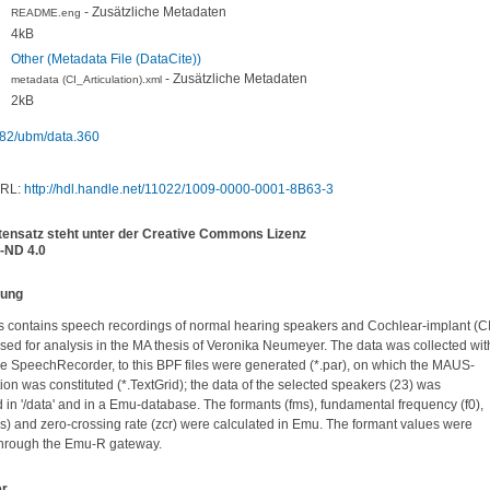
- Zusätzliche Metadaten
README.eng
4kB
Other (Metadata File (DataCite))
- Zusätzliche Metadaten
metadata (CI_Articulation).xml
2kB
82/ubm/data.360
URL:
http://hdl.handle.net/11022/1009-0000-0001-8B63-3
tensatz steht unter der Creative Commons Lizenz
-ND 4.0
bung
s contains speech recordings of normal hearing speakers and Cochlear-implant (CI)
sed for analysis in the MA thesis of Veronika Neumeyer. The data was collected with
re SpeechRecorder, to this BPF files were generated (*.par), on which the MAUS-
n was constituted (*.TextGrid); the data of the selected speakers (23) was 
 in '/data' and in a Emu-database. The formants (fms), fundamental frequency (f0), 
s) and zero-crossing rate (zcr) were calculated in Emu. The formant values were 
hrough the Emu-R gateway.
er