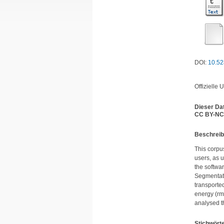
DOI:
10.52
Offizielle 
Dieser Da
CC BY-NC
Be­schrei­
This corpu
users, as u
the softwa
Segmentatio
transported
energy (rm
analysed t
Stichwört