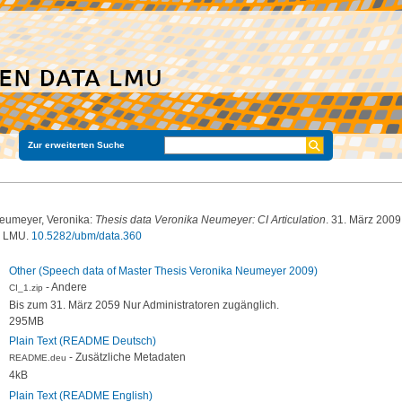
Zur erweiterten Suche
eumeyer, Veronika
:
Thesis data Veronika Neumeyer: CI Articulation
. 31. März 2009
a LMU.
10.5282/ubm/data.360
Other (Speech data of Master Thesis Veronika Neumeyer 2009)
- Andere
CI_1.zip
Bis zum 31. März 2059 Nur Administratoren zugänglich.
295MB
Plain Text (README Deutsch)
- Zusätzliche Metadaten
README.deu
4kB
Plain Text (README English)