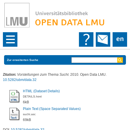
Zur erweiterten Suche
Zitation:
Vorstellungen zum Thema Sucht
. 2010. Open Data LMU.
10.5282/ubm/data.32
HTML (Dataset Details)
DETAILS.html
6kB
Plain Text (Space Separated Values)
sucht.asc
69kB
DOI:
10.5282/ubm/data.32