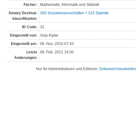
Fächer:
Mathematik, Informatik und Statistik
Dewey Dezimal­
300 Sozialwissenschaften
>
310 Statistik
klassi­fikation:
ID Code:
32
Eingestellt von:
Anja Kipke
Eingestellt am:
08. Nov. 2010 07:43
Letzte
08. Feb. 2021 16:00
Änderungen:
Nur für Administratoren und Editoren:
Dokument bearbeiten