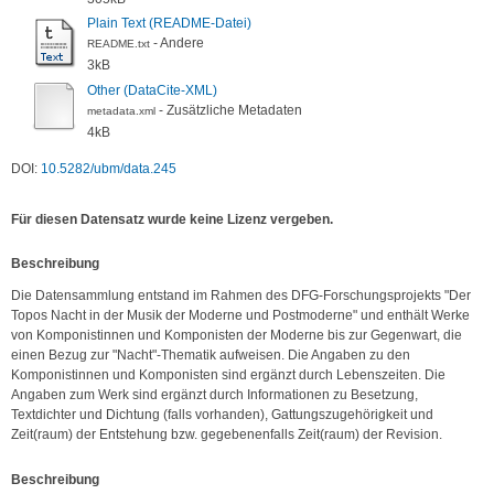
Plain Text (README-Datei)
- Andere
README.txt
3kB
Other (DataCite-XML)
- Zusätzliche Metadaten
metadata.xml
4kB
DOI:
10.5282/ubm/data.245
Für diesen Datensatz wurde keine Lizenz vergeben.
Be­schrei­bung
Die Datensammlung entstand im Rahmen des DFG-Forschungsprojekts "Der 
Topos Nacht in der Musik der Moderne und Postmoderne" und enthält Werke 
von Komponistinnen und Komponisten der Moderne bis zur Gegenwart, die 
einen Bezug zur "Nacht"-Thematik aufweisen. Die Angaben zu den 
Komponistinnen und Komponisten sind ergänzt durch Lebenszeiten. Die 
Angaben zum Werk sind ergänzt durch Informationen zu Besetzung, 
Textdichter und Dichtung (falls vorhanden), Gattungszugehörigkeit und 
Zeit(raum) der Entstehung bzw. gegebenenfalls Zeit(raum) der Revision.
Be­schrei­bung