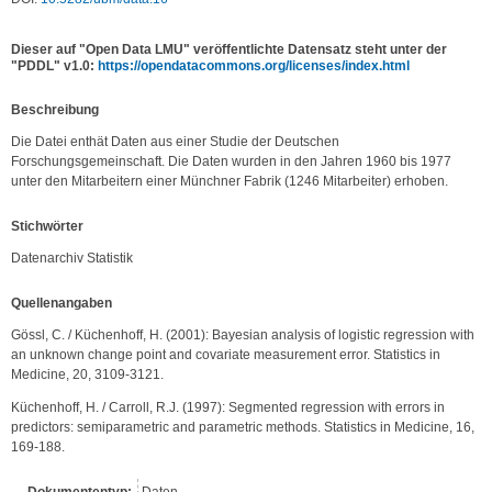
Dieser auf "Open Data LMU" veröffentlichte Datensatz steht unter der
"PDDL" v1.0:
https://opendatacommons.org/licenses/index.html
Be­schrei­bung
Die Datei enthät Daten aus einer Studie der Deutschen 
Forschungsgemeinschaft. Die Daten wurden in den Jahren 1960 bis 1977 
unter den Mitarbeitern einer Münchner Fabrik (1246 Mitarbeiter) erhoben.
Stichwörter
Datenarchiv Statistik
Quellenangaben
Gössl, C. / Küchenhoff, H. (2001): Bayesian analysis of logistic regression with 
an unknown change point and covariate measurement error. Statistics in 
Medicine, 20, 3109-3121.
Küchenhoff, H. / Carroll, R.J. (1997): Segmented regression with errors in 
predictors: semiparametric and parametric methods. Statistics in Medicine, 16, 
169-188.