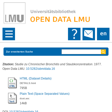
Zur erweiterten Suche
Zitation:
Studie zu Chronischer Bronchitis und Staubkonzentration
. 1977.
Open Data LMU.
10.5282/ubm/data.16
HTML (Dataset Details)
DETAILS.html
795B
Plain Text (Space Separated Values)
dust.asc
14kB
DOI:
10.5282/ubm/data.16