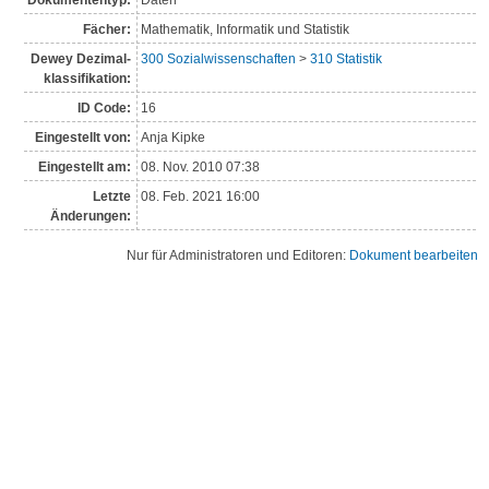
Dokumententyp:
Daten
Fächer:
Mathematik, Informatik und Statistik
Dewey Dezimal­
300 Sozialwissenschaften
>
310 Statistik
klassi­fikation:
ID Code:
16
Eingestellt von:
Anja Kipke
Eingestellt am:
08. Nov. 2010 07:38
Letzte
08. Feb. 2021 16:00
Änderungen:
Nur für Administratoren und Editoren:
Dokument bearbeiten